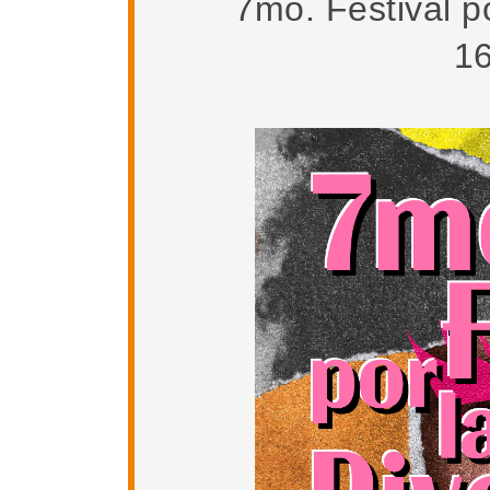
7mo. Festival po
16