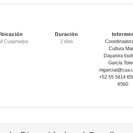
Ubicación
Duración
Informe
 Cuajimalpa
2 días
Coordinador
Cultura Mar
Dayanira Iou
García Tol
mgarciat@cua.
+52 55 5814 65
6560