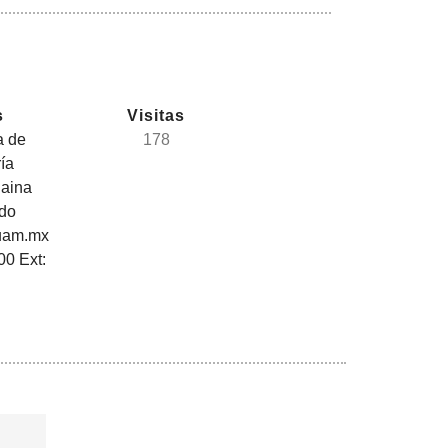
s
Visitas
a de
178
ía
haina
edo
uam.mx
00 Ext: