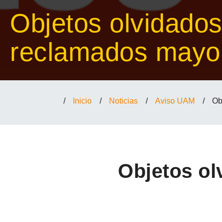
Objetos olvidados
reclamados mayo
/
Inicio
/
Noticias
/
Aviso UAM
/
Ob
Objetos o