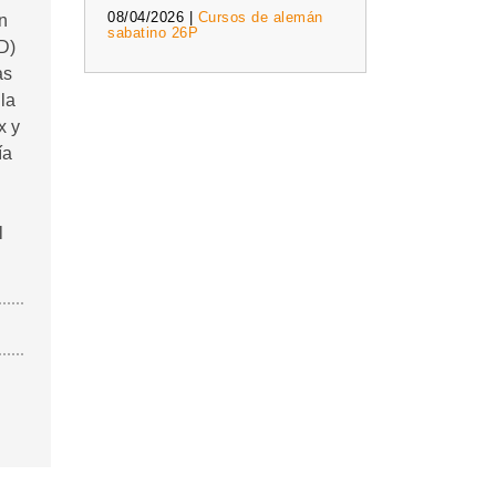
08/04/2026 |
Cursos de alemán
n
sabatino 26P
D)
as
la
x y
ía
l