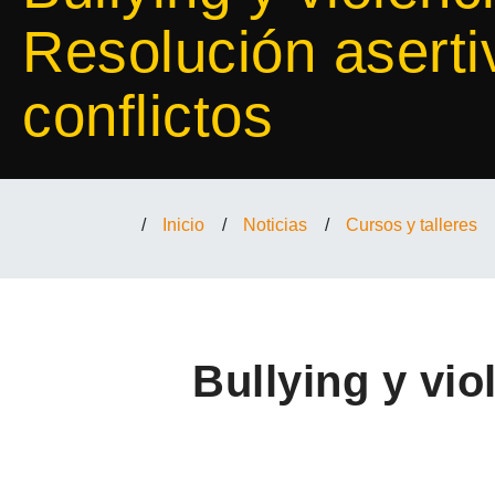
Resolución aserti
conflictos
/
Inicio
/
Noticias
/
Cursos y talleres
Bullying y vio