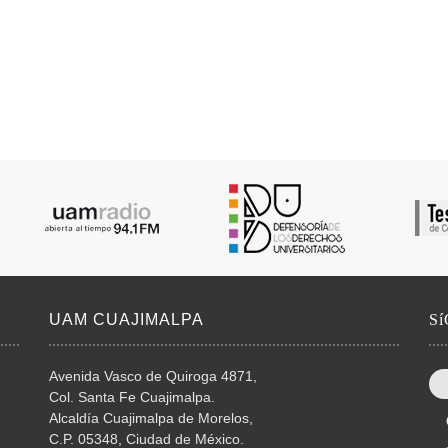
UAM CUAJIMALPA
S
Avenida Vasco de Quiroga 4871,
Col. Santa Fe Cuajimalpa.
Alcaldía Cuajimalpa de Morelos,
C.P. 05348, Ciudad de México.