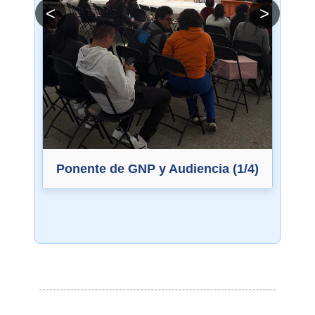
<
>
Ponente de GNP y Audiencia (1/4)
I
Mom
estr