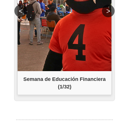
<
>
Semana de Educación Financiera
Se
(1/32)