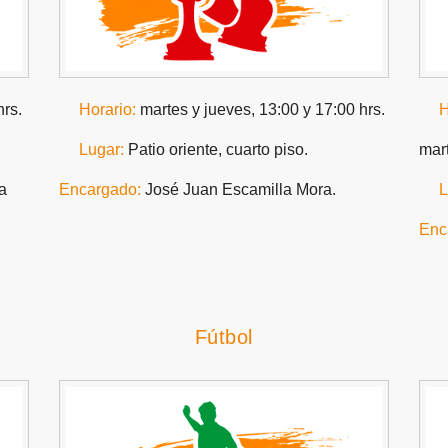
hrs.
Horario:
martes y jueves, 13:00 y 17:00 hrs.
H
Lugar:
Patio oriente, cuarto piso.
mart
a
Encargado:
José Juan Escamilla Mora.
L
Enc
Fútbol