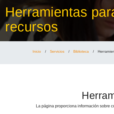
Herramientas par
recursos
Inicio
/
Servicios
/
Biblioteca
/
Herramien
Herram
La página proporciona información sobre cóm