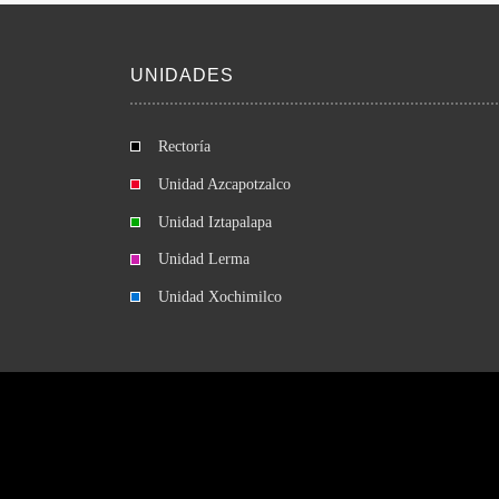
UNIDADES
Rectoría
Unidad Azcapotzalco
Unidad Iztapalapa
Unidad Lerma
Unidad Xochimilco