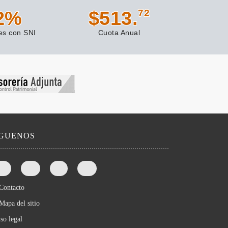
2
%
$
513
.
72
es con SNI
Cuota Anual
íGUENOS
Contacto
Mapa del sitio
so legal