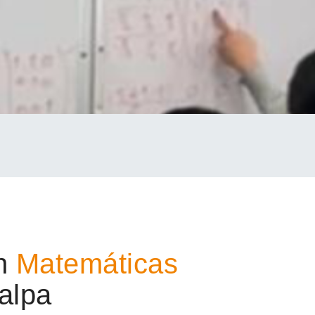
en
Matemáticas
alpa