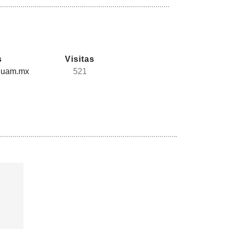
s
Visitas
.uam.mx
521