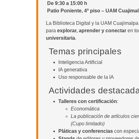
De 9:30 a 15:00 h
Patio Poniente, 4º piso – UAM Cuajima
La Biblioteca Digital y la UAM Cuajimalpa t
para
explorar, aprender y conectar
en to
universitaria
.
Temas principales
Inteligencia Artificial
IA generativa
Uso responsable de la IA
Actividades destacad
Talleres con certificación
:
Economática
La publicación de artículos cien
(Cupo limitado)
Pláticas y conferencias
con especia
Stands
de editores y proveedores d