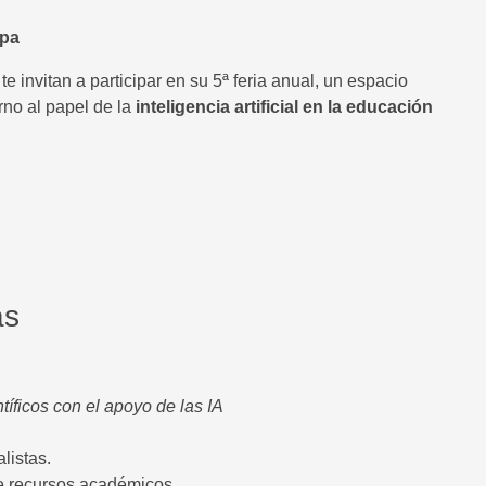
lpa
e invitan a participar en su 5ª feria anual, un espacio
rno al papel de la
inteligencia artificial en la educación
as
tíficos con el apoyo de las IA
listas.
e recursos académicos.