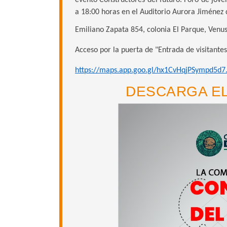
evento Constructores del futuro. Foro de jóv
a 18:00 horas en el Auditorio Aurora Jiménez d
Emiliano Zapata 854, colonia El Parque, Venu
Acceso por la puerta de "Entrada de visitantes
https://maps.app.goo.gl/hx1CvHqjPSympd5d7
DESCARGA E