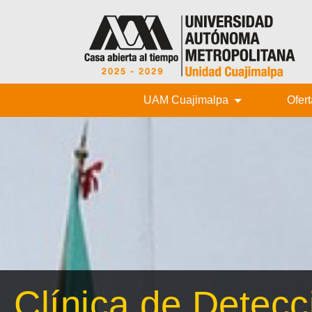
UAM Cuajimalpa
Ofer
Clínica de Detecc